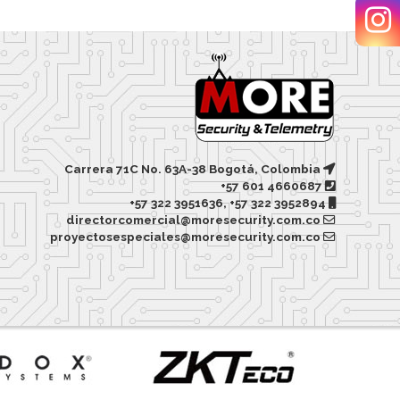
Carrera 71C No. 63A-38 Bogotá, Colombia
+57 601 4660687
+57 322 3951636, +57 322 3952894
directorcomercial@moresecurity.com.co
proyectosespeciales@moresecurity.com.co