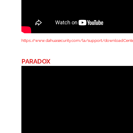
https://www.dahuasecurity.com/la/support/downloadCent
PARADOX