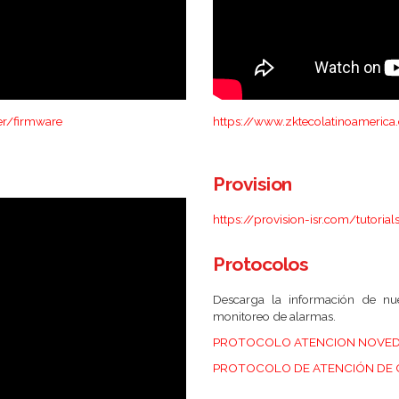
er/firmware
https://www.zktecolatinoameric
Provision
https://provision-isr.com/tutorial
Protocolos
Descarga la información de nue
monitoreo de alarmas.
PROTOCOLO ATENCION NOVED
PROTOCOLO DE ATENCIÓN DE 