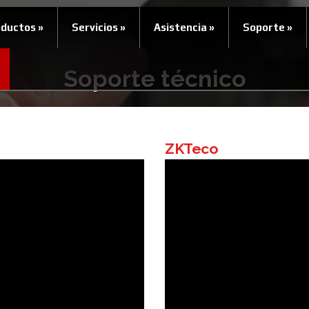
oductos
»
Servicios
»
Asistencia
»
Soporte
»
Soporte técnico
ZKTeco