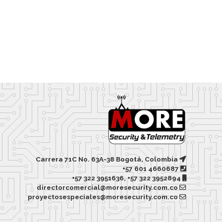
Carrera 71C No. 63A-38 Bogotá, Colombia
+57 601 4660687
+57 322 3951636, +57 322 3952894
directorcomercial@moresecurity.com.co
proyectosespeciales@moresecurity.com.co