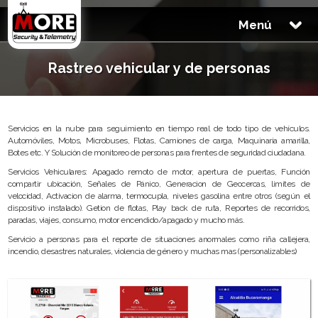
Menú
Rastreo vehicular y de personas
Servicios en la nube para seguimiento en tiempo real de todo tipo de vehículos.
Automóviles, Motos, Microbuses, Flotas, Camiones de carga, Maquinaria amarilla,
Botes etc. Y Solución de monitoreo de personas para frentes de seguridad ciudadana.
Servicios Vehiculares: Apagado remoto de motor, apertura de puertas, Función
compartir ubicación, Señales de Pánico, Generacion de Geocercas, limites de
velocidad, Activacion de alarma, termocupla, niveles gasolina entre otros (según el
dispositivo instalado). Getion de flotas, Play back de ruta, Reportes de recorridos,
paradas, viajes, consumo, motor encendido/apagado y mucho más.
Servicio a personas para el reporte de situaciones anormales como riña callejera,
incendio, desastres naturales, violencia de género y muchas mas (personalizables)