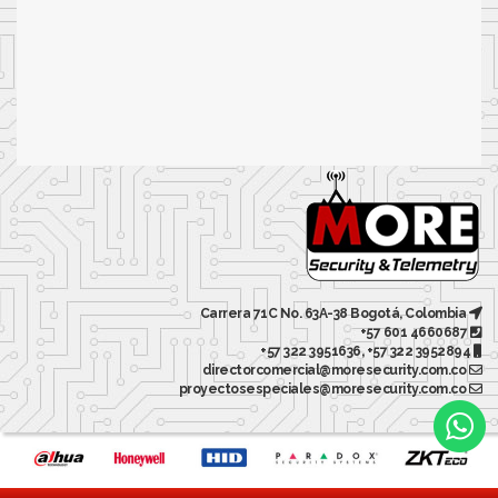
Carrera 71C No. 63A-38 Bogotá, Colombia
+57 601 4660687
+57 322 3951636, +57 322 3952894
directorcomercial@moresecurity.com.co
proyectosespeciales@moresecurity.com.co